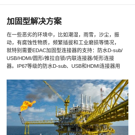
其他
加固型解决方案
在一些恶劣的环境中，比如潮湿，雨雪，沙尘，振
动，有腐蚀性物质，频繁插拔和工业磨损等情况，
就特别需要EDAC加固型连接器的支持：防水D-sub/
USB/HDMI/圆形/推拉自锁/内联连接器/矩形连接
器。IP67等级的防水D-sub、USB和HDMI连接器用
于在恶劣环境中连接各种设备，包括显示设备、照
明、安全摄像头、交通控制等。高度可靠的远程信
息处理连接器具有IP67等级防护、高插拔次数以及
在高振动环境中的卓越性能，可应用在车辆紧急报
警系统、GPS导航、车辆跟踪和车队管理设备等，
实现车辆和数据的“天涯咫尺”。